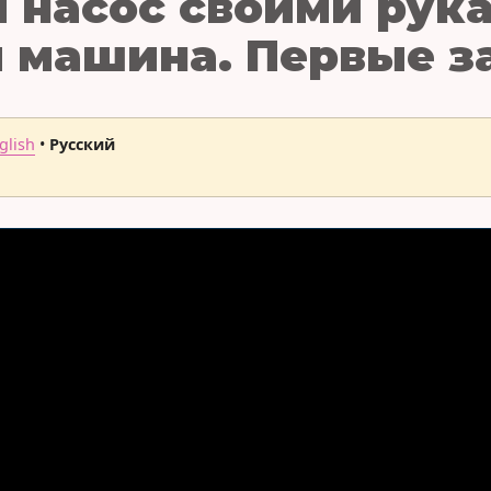
 насос своими рука
 машина. Первые з
glish
•
Русский