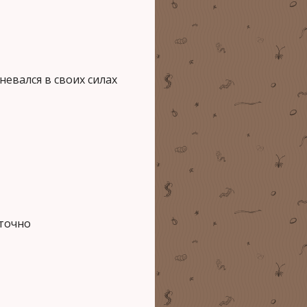
евался в своих силах
аточно