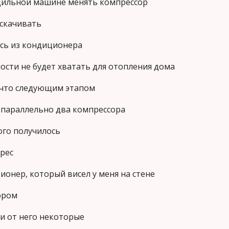
одильной машине менять компрессор
 скачивать
сь из кондиционера
ости не будет хватать для отопления дома
 что следующим этапом
 параллельно два компрессора
ого получилось
ерес
ионер, который висел у меня на стене
ором
ти от него некоторые