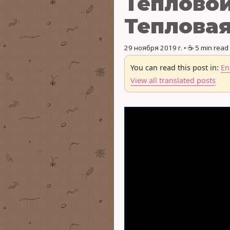
Тепловой
Тепловая
29 ноября 2019 г.
• ☕️ 5 min read
You can read this post in:
En
View all translated posts