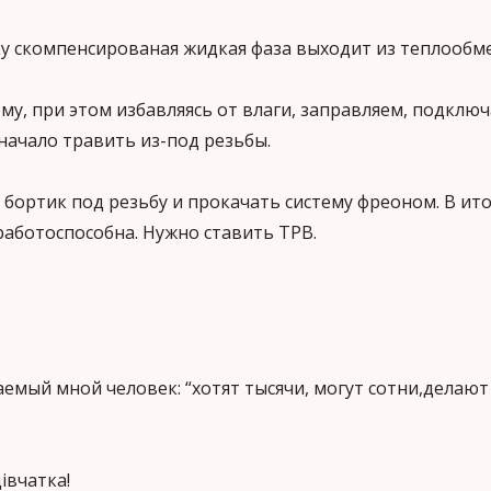
у скомпенсированая жидкая фаза выходит из теплообме
му, при этом избавляясь от влаги, заправляем, подклю
 начало травить из-под резьбы.
бортик под резьбу и прокачать систему фреоном. В ито
работоспособна. Нужно ставить ТРВ.
аемый мной человек: “хотят тысячи, могут сотни,делаю
івчатка!