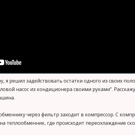
у, я решил задействовать остатки одного из своих по
пловой насос из кондиционера своими руками”. Расскажу
ашина.
обменнику через фильтр заходит в компрессор. С компр
е на теплообменник, где происходит переохлаждение с