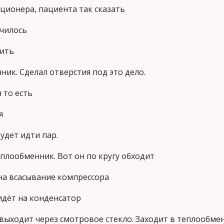
ционера, пациента так сказать
училось
пить
ик. Сделал отверстия под это дело.
 то есть
я
будет идти пар.
плообменник. Вот он по кругу обходит
 на всасывание компрессора
идёт на конденсатор
 выходит через смотровое стекло. Заходит в теплообме