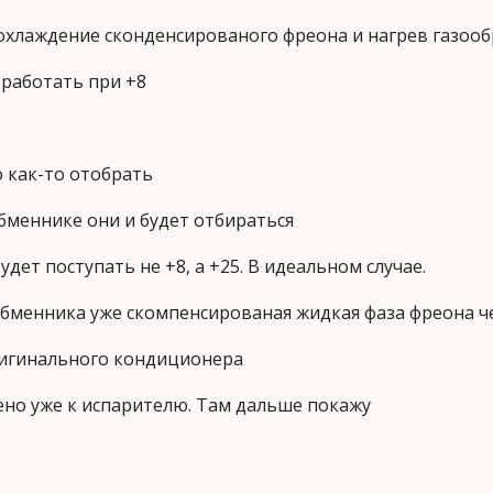
охлаждение сконденсированого фреона и нагрев газооб
 работать при +8
о как-то отобрать
бменнике они и будет отбираться
дет поступать не +8, а +25. В идеальном случае.
обменника уже скомпенсированая жидкая фаза фреона ч
ригинального кондиционера
ено уже к испарителю. Там дальше покажу