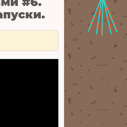
ми #6.
апуски.